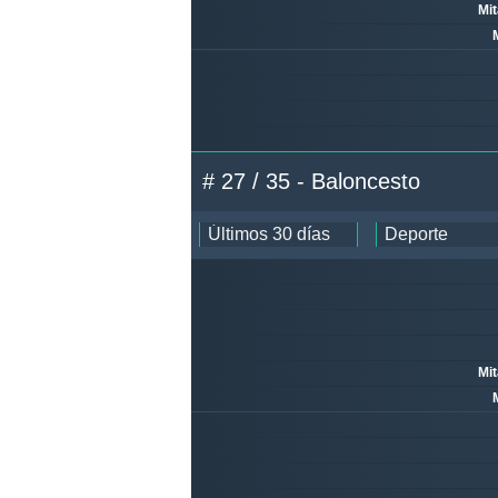
Mi
# 27 / 35 - Baloncesto
Mi