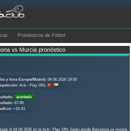
icas
Pronósticos de Fútbol
lona vs Murcia pronóstico
ha y hora Europe/Madrid:
04.06.2026 19:00
petición:
Acb - Play Offs
ultado:
acertado
ultado:
87-90
eficio:
+19.43
ugar el 04.06.2026 en la Acb - Play Offs Spain donde Barcelona se reunirá