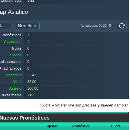
Cuota media
1.82
ap Asiático
Actualizado: 0d 20h 54m
Pronósticos
1
Acertados
1
Nulas
0
Fallados
0
tad acertados
0
Mitad fallados
0
Beneficio
22.41
Yield
83.00
Acierto
100.00
Cuota media
1.83
*Cuota – No siempre son precisas y pueden cambiar.
Nuevas Pronósticos
Tipster
Pronóstico
Cuota