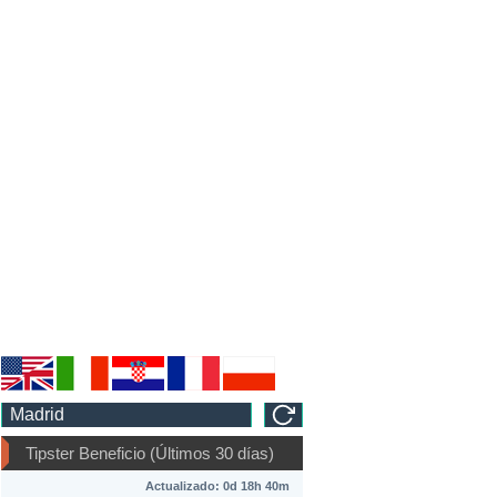
Tipster Beneficio (Últimos 30 días)
Actualizado: 0d 18h 40m