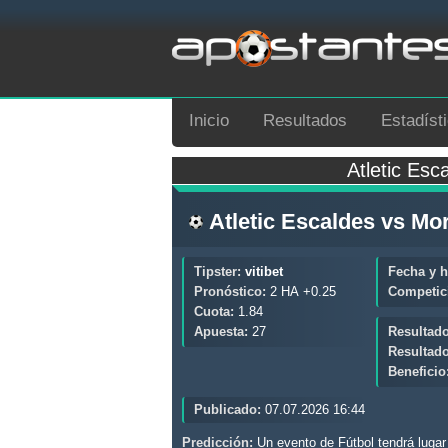
Inicio
Resultados
Estadíst
Atletic Esc
Atletic Escaldes
vs
Mor
Tipster:
vitibet
Fecha y h
Pronóstico:
2 HA +0.25
Competic
Cuota:
1.84
Apuesta:
27
Resultado
Resultado
Beneficio
Publicado:
07.07.2026 16:44
Predicción:
Un evento de Fútbol tendrá lugar 