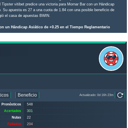
l Tipster vitibet predice una victoria para Mornar Bar con un Hándicap
. Su apuesta es 27 a una cuota de 1.84 con una posible beneficio de
eligió el casa de apuestas BWIN.
con un Hándicap Asiático de +0.25 en el Tiempo Reglamentario
Actualizado: 0d 16h 23m
Pronósticos
548
Acertados
301
Nulas
22
Fallados
204