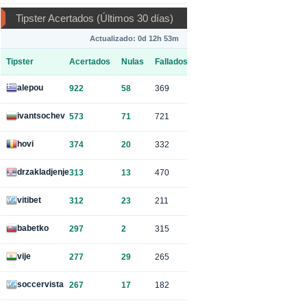
Tipster Acertados (Últimos 30 días)
Actualizado: 0d 12h 53m
Tipster
Acertados
Nulas
Fallados
alepou
922
58
369
ivantsochev
573
71
721
hovi
374
20
332
drzakladjenje
313
13
470
vitibet
312
23
211
babetko
297
2
315
vije
277
29
265
soccervista
267
17
182