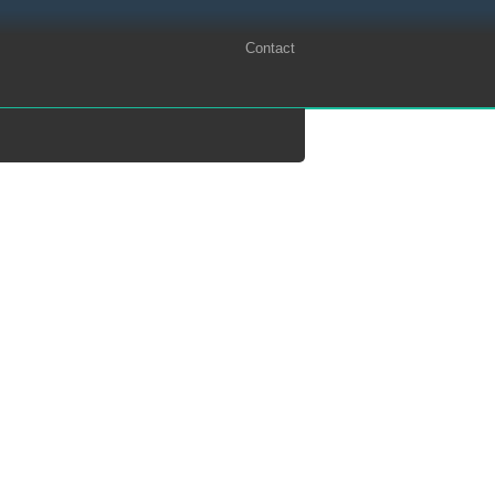
Contact