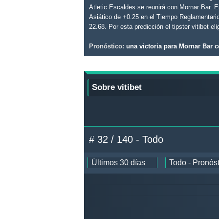
Atletic Escaldes se reunirá con Mornar Bar. E
Asiático de +0.25 en el Tiempo Reglamentario
22.68. Por esta predicción el tipster vitibet 
Pronóstico:
una victoria para Mornar Bar 
Sobre vitibet
# 32 / 140 - Todo