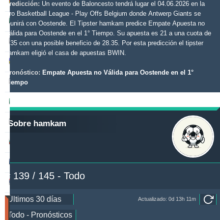
windrawwin
625.13
4.61 %
Predicción:
Un evento de Baloncesto tendrá lugar el 04.06.2026 en la
Pro Basketball League - Play Offs Belgium donde Antwerp Giants se
betman
538.76
12.14 %
reunirá con Oostende. El Tipster hamkam predice Empate Apuesta no
Válida para Oostende en el 1° Tiempo. Su apuesta es 21 a una cuota de
kichwa2xr
342.42
9.15 %
2.35 con una posible beneficio de 28.35. Por esta predicción el tipster
hamkam eligió el casa de apuestas BWIN.
franko
316.49
1.70 %
Pronóstico:
Empate Apuesta no Válida para Oostende en el 1°
hamkam2xr
291.57
4.14 %
Tiempo
prospurs19
270.98
7.55 %
vitibet
270.35
0.68 %
Sobre hamkam
sf49ers
269.19
2.53 %
masterofbet777
265.29
21.89 %
# 139 / 145 - Todo
jacksparrow
261.15
4.30 %
Actualizado: 0d 13h 11m
Tipster
Acertados
(Últimos