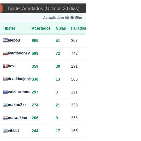
Tipster Acertados (Últimos 30 días)
Actualizado: 0d 4h 55m
Tipster
Acertados
Nulas
Fallados
alepou
906
51
367
ivantsochev
598
72
748
hovi
359
30
291
drzakladjenje
330
13
505
valderamma
297
3
291
makau2xr
274
21
339
maraskino
266
0
266
vitibet
244
17
166