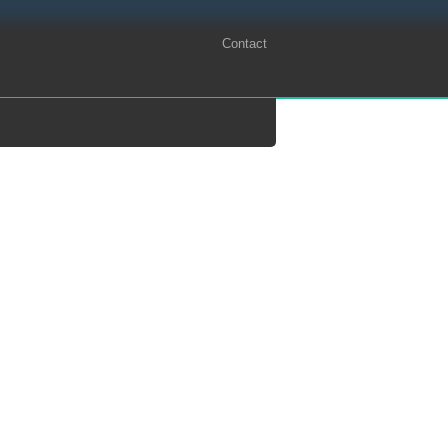
Contact