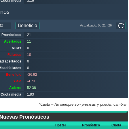
Cuota media
3.16
enos
Actualizado: 0d 21h 26m
Pronósticos
21
Acertados
11
Nulas
0
Fallados
10
tad acertados
0
Mitad fallados
0
Beneficio
-26.92
Yield
-4.73
Acierto
52.38
Cuota media
1.83
*Cuota – No siempre son precisas y pueden cambiar.
Nuevas Pronósticos
Tipster
Pronóstico
Cuota